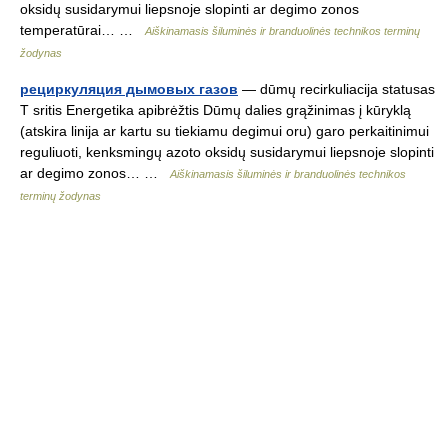
oksidų susidarymui liepsnoje slopinti ar degimo zonos
temperatūrai… …
Aiškinamasis šiluminės ir branduolinės technikos terminų
žodynas
рециркуляция дымовых газов
— dūmų recirkuliacija statusas
T sritis Energetika apibrėžtis Dūmų dalies grąžinimas į kūryklą
(atskira linija ar kartu su tiekiamu degimui oru) garo perkaitinimui
reguliuoti, kenksmingų azoto oksidų susidarymui liepsnoje slopinti
ar degimo zonos… …
Aiškinamasis šiluminės ir branduolinės technikos
terminų žodynas