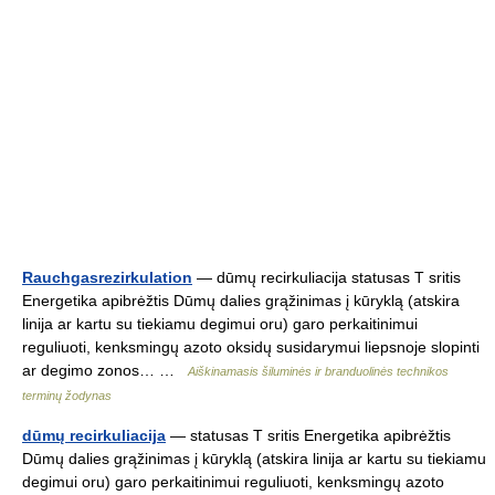
Rauchgasrezirkulation
— dūmų recirkuliacija statusas T sritis
Energetika apibrėžtis Dūmų dalies grąžinimas į kūryklą (atskira
linija ar kartu su tiekiamu degimui oru) garo perkaitinimui
reguliuoti, kenksmingų azoto oksidų susidarymui liepsnoje slopinti
ar degimo zonos… …
Aiškinamasis šiluminės ir branduolinės technikos
terminų žodynas
dūmų recirkuliacija
— statusas T sritis Energetika apibrėžtis
Dūmų dalies grąžinimas į kūryklą (atskira linija ar kartu su tiekiamu
degimui oru) garo perkaitinimui reguliuoti, kenksmingų azoto