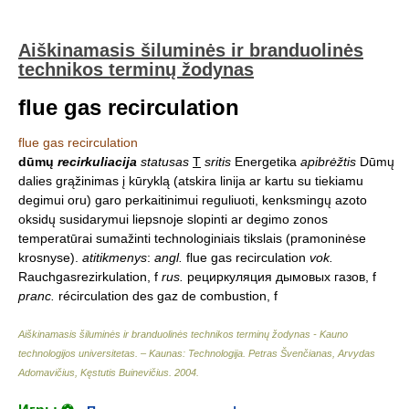
Aiškinamasis šiluminės ir branduolinės
technikos terminų žodynas
flue gas recirculation
flue gas recirculation
dūmų
recirkuliacija
statusas
T
sritis
Energetika
apibrėžtis
Dūmų
dalies grąžinimas į kūryklą (atskira linija ar kartu su tiekiamu
degimui oru) garo perkaitinimui reguliuoti, kenksmingų azoto
oksidų susidarymui liepsnoje slopinti ar degimo zonos
temperatūrai sumažinti technologiniais tikslais (pramoninėse
krosnyse).
atitikmenys
:
angl.
flue gas recirculation
vok.
Rauchgasrezirkulation, f
rus.
рециркуляция дымовых газов, f
pranc.
récirculation des gaz de combustion, f
Aiškinamasis šiluminės ir branduolinės technikos terminų žodynas - Kauno
technologijos universitetas. – Kaunas: Technologija
.
Petras Švenčianas, Arvydas
Adomavičius, Kęstutis Buinevičius
.
2004
.