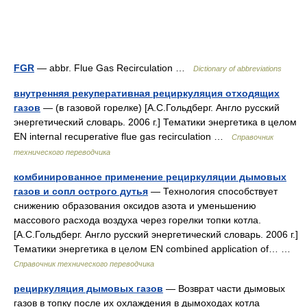
FGR
— abbr. Flue Gas Recirculation …
Dictionary of abbreviations
внутренняя рекуперативная рециркуляция отходящих
газов
— (в газовой горелке) [А.С.Гольдберг. Англо русский
энергетический словарь. 2006 г.] Тематики энергетика в целом
EN internal recuperative flue gas recirculation …
Справочник
технического переводчика
комбинированное применение рециркуляции дымовых
газов и сопл острого дутья
— Технология способствует
снижению образования оксидов азота и уменьшению
массового расхода воздуха через горелки топки котла.
[А.С.Гольдберг. Англо русский энергетический словарь. 2006 г.]
Тематики энергетика в целом EN combined application of… …
Справочник технического переводчика
рециркуляция дымовых газов
— Возврат части дымовых
газов в топку после их охлаждения в дымоходах котла