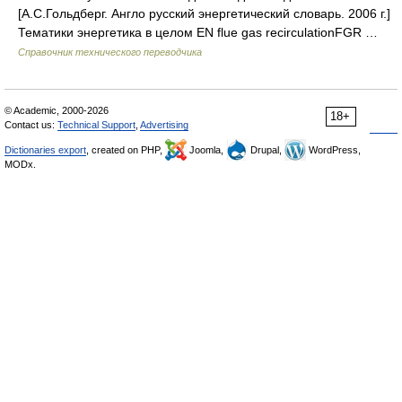
[А.С.Гольдберг. Англо русский энергетический словарь. 2006 г.]
Тематики энергетика в целом EN flue gas recirculationFGR …
Справочник технического переводчика
© Academic, 2000-2026
18+
Contact us:
Technical Support
,
Advertising
Dictionaries export
, created on PHP,
Joomla,
Drupal,
WordPress,
MODx.