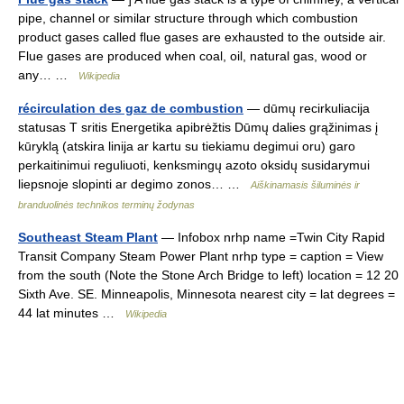
pipe, channel or similar structure through which combustion
product gases called flue gases are exhausted to the outside air.
Flue gases are produced when coal, oil, natural gas, wood or
any… …
Wikipedia
récirculation des gaz de combustion
— dūmų recirkuliacija
statusas T sritis Energetika apibrėžtis Dūmų dalies grąžinimas į
kūryklą (atskira linija ar kartu su tiekiamu degimui oru) garo
perkaitinimui reguliuoti, kenksmingų azoto oksidų susidarymui
liepsnoje slopinti ar degimo zonos… …
Aiškinamasis šiluminės ir
branduolinės technikos terminų žodynas
Southeast Steam Plant
— Infobox nrhp name =Twin City Rapid
Transit Company Steam Power Plant nrhp type = caption = View
from the south (Note the Stone Arch Bridge to left) location = 12 20
Sixth Ave. SE. Minneapolis, Minnesota nearest city = lat degrees =
44 lat minutes …
Wikipedia