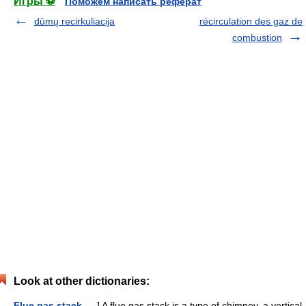
Игры ⚽
Поможем написать реферат
dūmų recirkuliacija
récirculation des gaz de
combustion
Look at other dictionaries:
Flue gas stack
— ] A flue gas stack is a type of chimney, a vertical